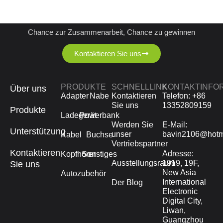
VERTRIEBSPARTNER BEI
UNS
Chance zur Zusammenarbeit, Chance zu gewinnen
Kontaktieren Sie uns
PRODUKTE
SCHNELLLINK
KONTAKTINFO
Über uns
Adapter
Nabe
Kontaktieren
Telefon: +86
Sie uns
13352809159
Produkte
Ladegerät
Powerbank
Werden Sie
E-Mail:
Unterstützung
unser
bavin2106@hotm
Kabel
Buchse
Vertriebspartner
Kontaktieren
Adresse:
Kopfhörer
Sonstiges
Ausstellungsraum
1919, 19F,
Sie uns
New Asia
Autozubehör
International
Der Blog
Electronic
Digital City,
Liwan,
Guangzhou