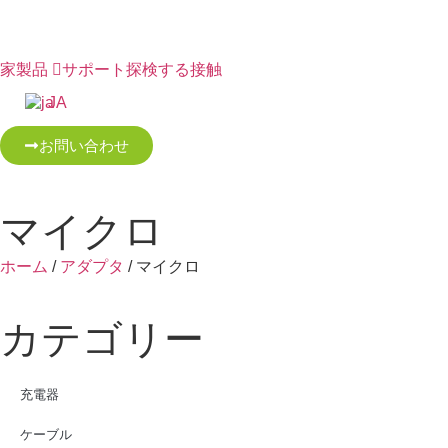
家
製品
サポート
探検する
接触
JA
お問い合わせ
マイクロ
ホーム
/
アダプタ
/ マイクロ
カテゴリー
充電器
ケーブル