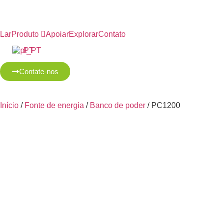
Lar
Produto
Apoiar
Explorar
Contato
PT
Contate-nos
Início
/
Fonte de energia
/
Banco de poder
/ PC1200