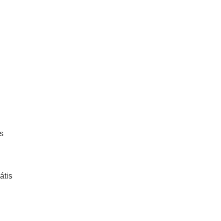
s
átis