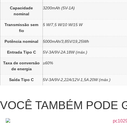
Capacidade
3200mAh (5V-1A)
nominal
Transmissão sem
5 W/7,5 W/10 W/15 W
fio
Potência nominal
5000mAh/3,85V/19,25Wh
Entrada Tipo C
5V-3A/9V-2A 18W (máx.)
Taxa de conversão
≥60%
de energia
Saída Tipo C
5V-3A/9V-2,22A/12V-1,5A 20W (máx.)
VOCÊ TAMBÉM PODE 