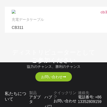
充電データケーブル
CB311
ディストリビューターとして
ご参加ください
協力のチャンス、勝利のチャンス
お問い合わせ
製品
クイックリン
連絡先
私たちにつ
ク
アダプ
ハブ
電話番号: +86
いて
お問い合わせ
タ
13352809159
パワ