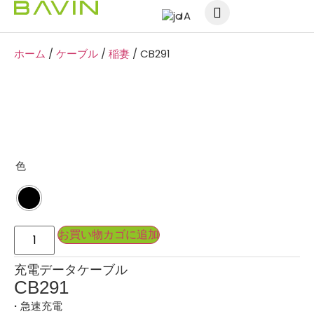
JA
ホーム
/
ケーブル
/
稲妻
/ CB291
色
お買い物カゴに追加
充電データケーブル
CB291
急速充電
·