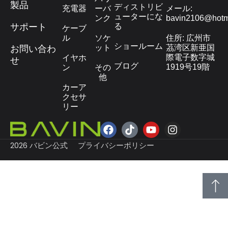
製品
ディストリビ
充電器
ーバ
メール:
ューターにな
ンク
bavin2106@hotm
サポート
る
ケーブ
ル
ソケ
住所: 広州市
ショールーム
ット
茘湾区新亜国
お問い合わ
際電子数字城
イヤホ
せ
ブログ
1919号19階
ン
その
他
カーア
クセサ
リー
2026 バビン公式
プライバシーポリシー